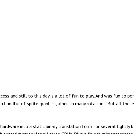
ess and still to this day is a lot of fun to play. And was fun to po
 a handful of sprite graphics, albeit in many rotations. But all the
hardware into a static binary translation form for several tightly
h shared memory for all three CPUs. Plus a fourth microprocessor,