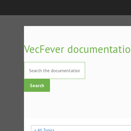
VecFever
VecFever documentati
Search
< All Topics