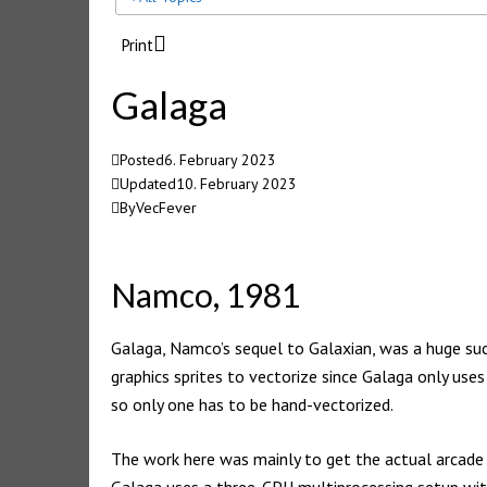
Print
Galaga
Posted
6. February 2023
Updated
10. February 2023
By
VecFever
Namco, 1981
Galaga, Namco’s sequel to Galaxian, was a huge succ
graphics sprites to vectorize since Galaga only uses
so only one has to be hand-vectorized.
The work here was mainly to get the actual arcade 
Galaga uses a three-CPU multiprocessing setup wit