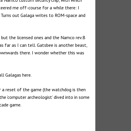
teered me off-course for a while there: I
ip. Turns out Galaga writes to ROM-space and
de but the licensed ones and the Namco rev.B
 far as I can tell. Gatsbee is another beast,
downwards there. I wonder whether this was
ll Galagas here.
r a reset of the game (the watchdog is then
 the ‘computer archeologist’ dived into in some
rcade game.