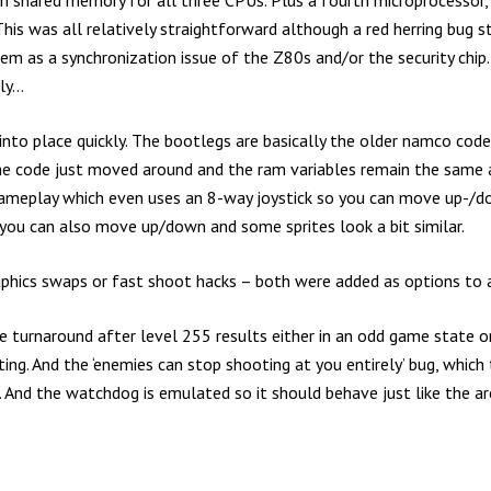
is was all relatively straightforward although a red herring bug s
blem as a synchronization issue of the Z80s and/or the security ch
lly…
 into place quickly. The bootlegs are basically the older namco co
the code just moved around and the ram variables remain the same as
t gameplay which even uses an 8-way joystick so you can move up-/
 you can also move up/down and some sprites look a bit similar.
aphics swaps or fast shoot hacks – both were added as options to a
e turnaround after level 255 results either in an odd game state o
tting. And the ‘enemies can stop shooting at you entirely’ bug, which
re. And the watchdog is emulated so it should behave just like the a